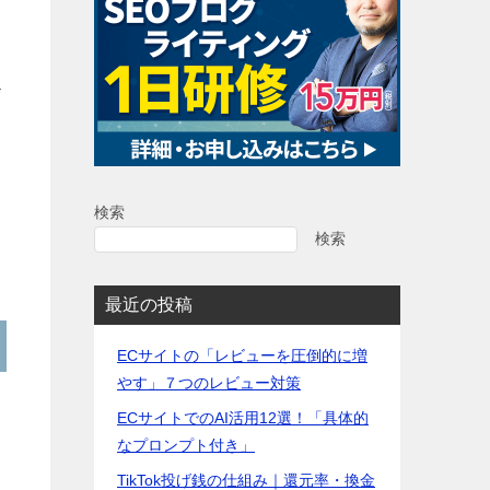
ト
検索
検索
最近の投稿
ECサイトの「レビューを圧倒的に増
やす」７つのレビュー対策
ECサイトでのAI活用12選！「具体的
なプロンプト付き」
TikTok投げ銭の仕組み｜還元率・換金