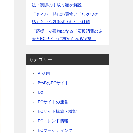
法・実際の手取り額を解説
「タイパ」時代の買物と「ワクワク
感」という効率化されない価値
「応援」が買物になる「応援消費の定
着とECサイトに求められる役割」
カテゴリー
AI活用
BtoBのECサイト
DX
ECサイトの運営
ECサイト構築・機能
ECトレンド情報
ECマーケティング