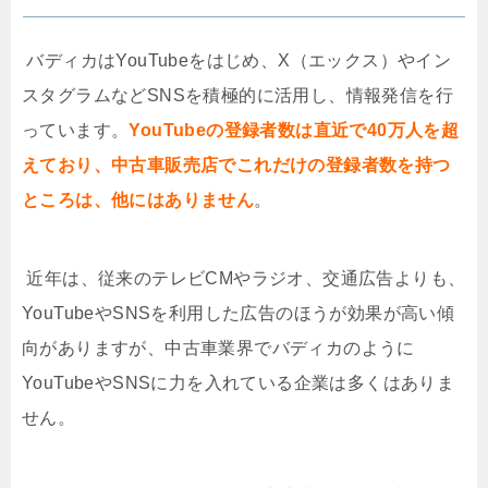
バディカは
YouTube
をはじめ、
X
（エックス）やイン
スタグラムなど
SNS
を積極的に活用し、情報発信を行
っています。
YouTubeの登録者数は直近で40万人を超
えており、中古車販売店でこれだけの登録者数を持つ
ところは、他にはありません
。
近年は、従来のテレビ
CM
やラジオ、交通広告よりも、
YouTube
や
SNS
を利用した広告のほうが効果が高い傾
向がありますが、中古車業界でバディカのように
YouTube
や
SNS
に力を入れている企業は多くはありま
せん。