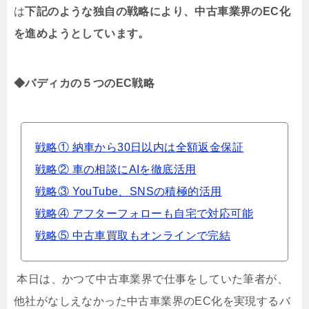
は
下記のような独自の戦略により、中古車業界のEC化
を進めようとしています。
◆バディカの５つのEC戦略
戦略① 納車から30日以内は全額返金保証
戦略② 車の相談にAIを徹底活用
戦略③ YouTube、SNSの積極的活用
戦略④ アフターフォローも自宅で対応可能
戦略⑤ 中古車買取もオンラインで完結
本日は、かつて中古車業界で仕事をしていた筆者が、
他社がなしえなかった中古車業界の
EC
化を実現するバ