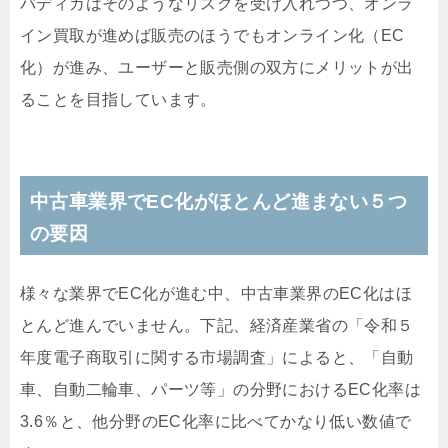
バディカはそのようなリスクを受け入れつつ、オンラ
イン買取が進めば販売のほうでもオンライン化（
EC
化）が進み、ユーザーと販売側の双方にメリットが出
ることを目指しています。
中古車業界で
EC
化がほとんど進まない５つ
の要因
様々な業界で
EC
化が進む中、中古車業界の
EC
化はほ
とんど進んでいません。下記、経済産業省の「令和５
年度電子商取引に関する市場調査」によると、「自動
車、自動二輪車、パーツ等」の分野における
EC
化率は
3.6
％と、他分野の
EC
化率に比べてかなり低い数値で