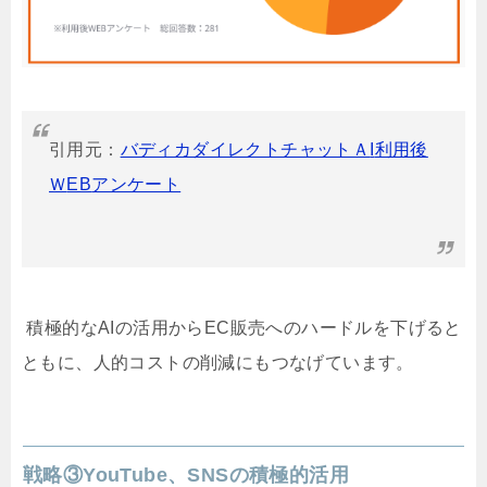
引用元：
バディカダイレクトチャットＡ
I
利用後
Ｗ
EB
アンケート
積極的な
AI
の活用から
EC
販売へのハードルを下げると
ともに、人的コストの削減にもつなげています。
戦略③YouTube
、
SNS
の積極的活用