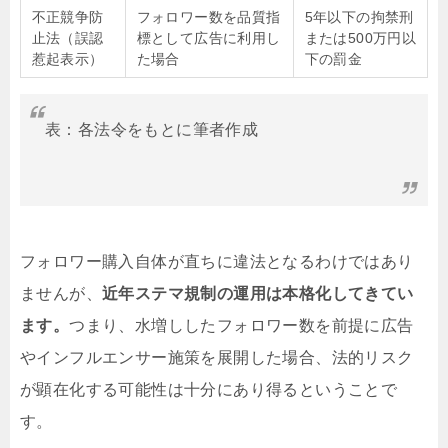
不正競争防
フォロワー数を品質指
5年以下の拘禁刑
止法（誤認
標として広告に利用し
または500万円以
惹起表示）
た場合
下の罰金
表：各法令をもとに筆者作成
フォロワー購入自体が直ちに違法となるわけではあり
ませんが、
近年ステマ規制の運用は本格化してきてい
ます。
つまり、
水増ししたフォロワー数を前提に広告
やインフルエンサー施策を展開した場合、法的リスク
が顕在化する可能性は十分にあり得るということで
す
。