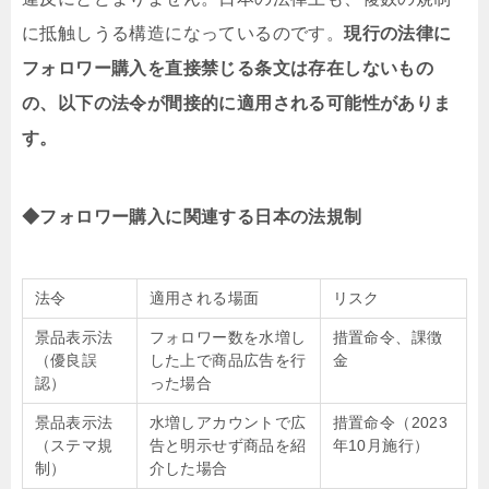
に抵触しうる構造になっているのです。
現行の法律に
フォロワー購入を直接禁じる条文は存在しないもの
の、以下の法令が間接的に適用される可能性がありま
す。
◆フォロワー購入に関連する日本の法規制
法令
適用される場面
リスク
景品表示法
フォロワー数を水増し
措置命令、課徴
（優良誤
した上で商品広告を行
金
認）
った場合
景品表示法
水増しアカウントで広
措置命令（2023
（ステマ規
告と明示せず商品を紹
年10月施行）
制）
介した場合