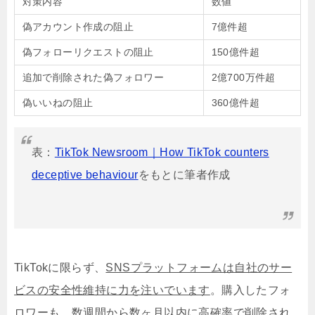
対策内容
数値
偽アカウント作成の阻止
7億件超
偽フォローリクエストの阻止
150億件超
追加で削除された偽フォロワー
2億700万件超
偽いいねの阻止
360億件超
表：
TikTok Newsroom｜How TikTok counters
deceptive behaviour
をもとに筆者作成
TikTokに限らず、
SNSプラットフォームは自社のサー
ビスの安全性維持に力を注いでいます
。購入したフォ
ロワーも、数週間から数ヶ月以内に高確率で削除され