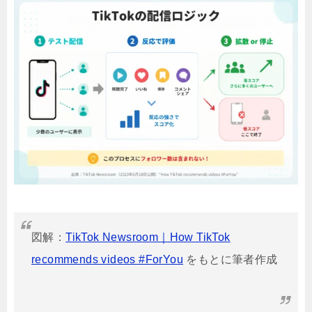
図解：
TikTok Newsroom｜How TikTok
recommends videos #ForYou
をもとに筆者作成