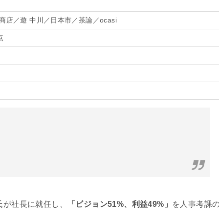
商店／遊 中川／日本市／茶論／ocasi
点
氏が社長に就任し、
「ビジョン51%、利益49%」
を人事考課