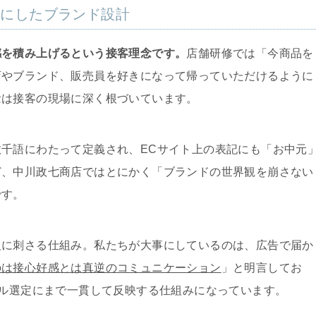
語にしたブランド設計
感を積み上げるという接客理念です。
店舗研修では「今商品を
店やブランド、販売員を好きになって帰っていただけるように
念は接客の現場に深く根づいています。
千語にわたって定義され、ECサイト上の表記にも「お中元
ど、中川政七商店ではとにかく「ブランドの世界観を崩さない
です。
人に刺さる仕組み。私たちが大事にしているのは、広告で届か
のは接心好感とは真逆のコミュニケーション
」と明言してお
ール選定にまで一貫して反映する仕組みになっています。