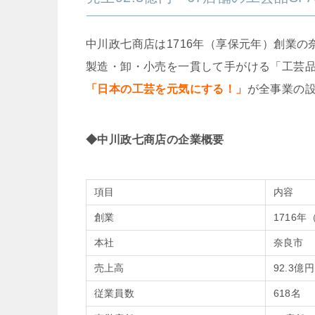
中川政七商店は1716年（享保元年）創業
製造・卸・小売を一貫して手がける「工芸品S
「日本の工芸を元気にする！」
が全事業の
◆中川政七商店の企業概要
項目
内容
創業
1716
本社
奈良市
売上高
92.3億
従業員数
618名