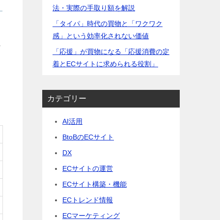
法・実際の手取り額を解説
「タイパ」時代の買物と「ワクワク
・
感」という効率化されない価値
ン
「応援」が買物になる「応援消費の定
着とECサイトに求められる役割」
カテゴリー
AI活用
BtoBのECサイト
DX
ECサイトの運営
ECサイト構築・機能
ECトレンド情報
ECマーケティング