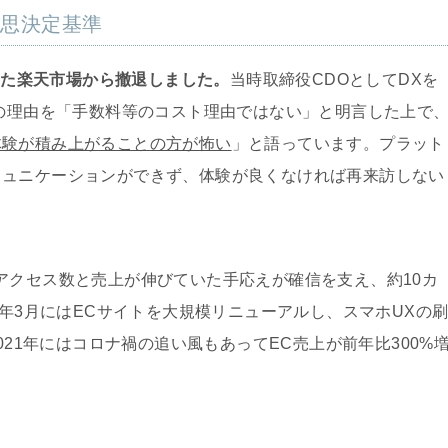
意思決定基準
ていた楽天市場から撤退しました。
当時取締役CDOとしてDXを
その理由を「手数料等のコスト理由ではない」と明言した上で
体験が積み上がることの方が怖い
」と語っています。プラット
ミュニケーションができず、体験が良くなければ再来訪しない
アクセス数と売上が伸びていた手応えが確信を支え、約10カ
9年3月にはECサイトを大規模リニューアルし、スマホUXの
021年にはコロナ禍の追い風もあってEC売上が前年比300%