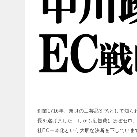
創業1716年、
奈良の工芸品SPAとして知られ
長を遂げました
。しかも広告費はほぼゼロ。
社EC一本化という大胆な決断を下していま