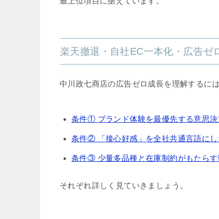
最上位項目に据えています。
楽天撤退・自社EC一本化・広告ゼ
中川政七商店の広告ゼロ成長を理解するには
条件① ブランド体験を最優先する意思決
条件② 「接心好感」を全社共通言語に
条件③ 少量多品種と在庫制約がもたら
それぞれ詳しく見ていきましょう。