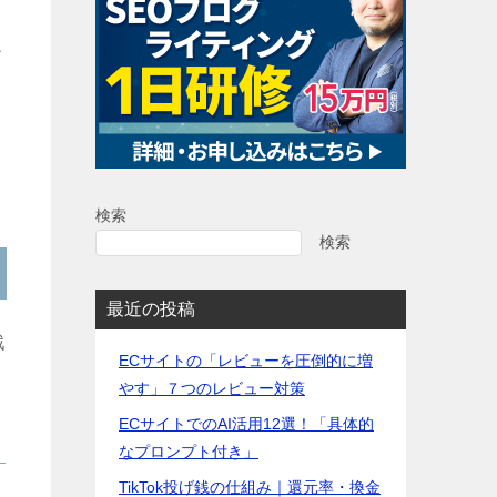
ア
検索
検索
最近の投稿
戦
ECサイトの「レビューを圧倒的に増
やす」７つのレビュー対策
ECサイトでのAI活用12選！「具体的
なプロンプト付き」
TikTok投げ銭の仕組み｜還元率・換金