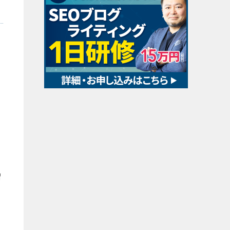
、
刷
増